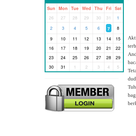
Sun
Mon
Tue
Wed
Thu
Fri
Sat
26
27
28
29
30
31
1
2
3
4
5
6
8
7
Akt
9
10
11
12
13
14
15
ter
16
17
18
19
20
21
22
And
23
24
25
26
27
28
29
bac
30
31
1
2
3
4
5
Tet
dud
Tuh
bag
ber