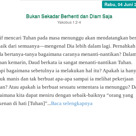
Rabu, 04 Juni 
Bukan Sekadar Berhenti dan Diam Saja
Yakobus 1:2-4
if mencari Tuhan pada masa menunggu akan mendatangkan ber
baik dari semuanya—mengenal Dia lebih dalam lagi. Pernahkah
a bertanya-tanya bagaimana caranya menanti-nantikan? Dala
aan kemarin, Daud berkata ia sangat menanti-nantikan Tuhan.
api bagaimana sebetulnya ia melakukan hal itu? Apakah ia han
uk manis dan tak berbuat apa-apa sampai ia melihat pekerjaan
an? Atau apakah ia berbuat sesuatu sementara ia menunggu? D
aimana kita dapat meniru dengan sebaik-baiknya “orang yang
kenan di hati [Tuhan]”...
Baca selengkapnya