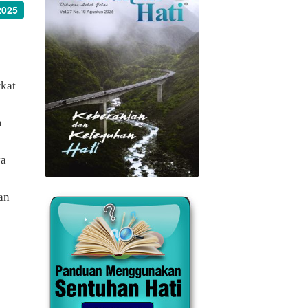
2025
kat
m
ya
an