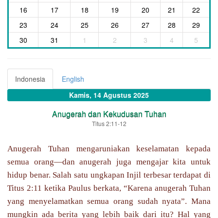
16
17
18
19
20
21
22
23
24
25
26
27
28
29
30
31
1
2
3
4
5
Indonesia
English
Kamis, 14 Agustus 2025
Anugerah dan Kekudusan Tuhan
Titus 2:11-12
Anugerah Tuhan mengaruniakan keselamatan kepada
semua orang—dan anugerah juga mengajar kita untuk
hidup benar. Salah satu ungkapan Injil terbesar terdapat di
Titus 2:11 ketika Paulus berkata, “Karena anugerah Tuhan
yang menyelamatkan semua orang sudah nyata”. Mana
mungkin ada berita yang lebih baik dari itu? Hal yang